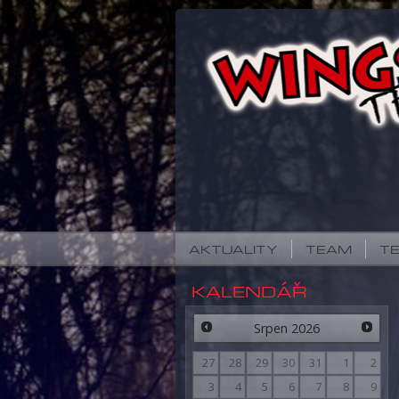
AKTUALITY
TEAM
T
KALENDÁŘ
Srpen
2026
27
28
29
30
31
1
2
3
4
5
6
7
8
9