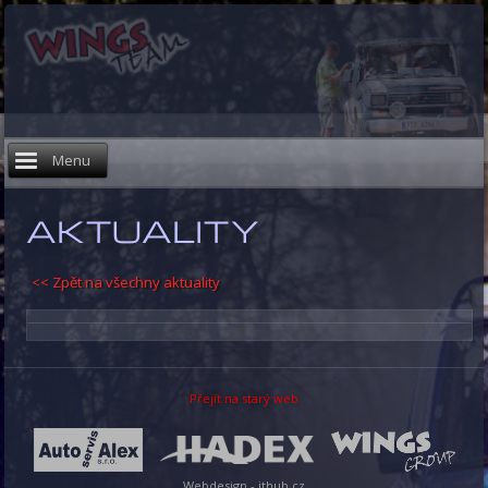
Menu
AKTUALITY
<< Zpět na všechny aktuality
Přejít na starý web
Webdesign - ithub.cz