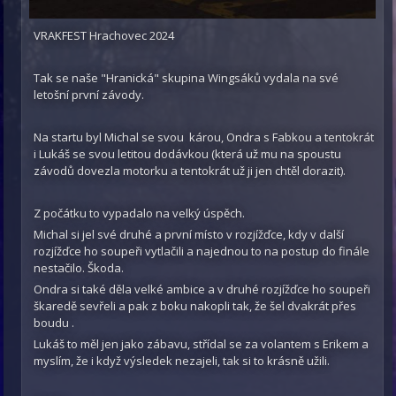
VRAKFEST Hrachovec 2024
Tak se naše "Hranická" skupina Wingsáků vydala na své
letošní první závody.
Na startu byl Michal se svou károu, Ondra s Fabkou a tentokrát
i Lukáš se svou letitou dodávkou (která už mu na spoustu
závodů dovezla motorku a tentokrát už ji jen chtěl dorazit).
Z počátku to vypadalo na velký úspěch.
Michal si jel své druhé a první místo v rozjížďce, kdy v další
rozjížďce ho soupeři vytlačili a najednou to na postup do finále
nestačilo. Škoda.
Ondra si také děla velké ambice a v druhé rozjížďce ho soupeři
škaredě sevřeli a pak z boku nakopli tak, že šel dvakrát přes
boudu .
Lukáš to měl jen jako zábavu, střídal se za volantem s Erikem a
myslím, že i když výsledek nezajeli, tak si to krásně užili.