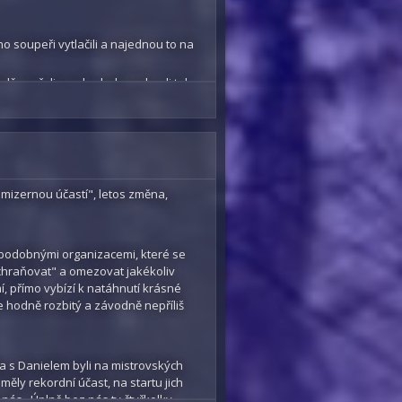
 ho soupeři vytlačili a najednou to na
dě sevřeli a pak z boku nakopli tak,
, že i když výsledek nezajeli, tak si to
 mizernou účastí", letos změna,
 podobnými organizacemi, které se
chraňovat" a omezovat jakékoliv
mí, přímo vybízí k natáhnutí krásné
je hodně rozbitý a závodně nepříliš
a s Danielem byli na mistrovských
ěly rekordní účast, na startu jich
z nás. Úplně bez nás ty čtyřkolky