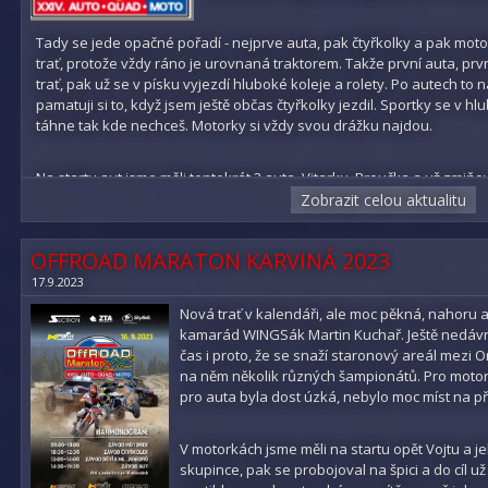
Pavel
Tady se jede opačné pořadí - nejprve auta, pak čtyřkolky a pak motor
trať, protože vždy ráno je urovnaná traktorem. Takže první auta, prvn
trať, pak už se v písku vyjezdí hluboké koleje a rolety. Po autech to
Výsledky:
pamatuji si to, když jsem ještě občas čtyřkolky jezdil. Sportky se v hl
VITARA - 1. místo SUPER
táhne tak kde nechceš. Motorky si vždy svou drážku najdou.
BROUK - 3. místo
Na startu aut jsme měli tentokrát 3 auta, Vitarku, Broučka a už zmiň
MATYÁŠ K. - QUAD mladší junioři - 3. místo
Ondry Ptáčka to chtěli zkusit, tak se z domluvili s pořadatelem a postavil
Zobrazit celou aktualitu
v hlubokých kolejích na břiše a čekali kdo do nic šprtne nárazníkem a 
užili a poslední nebyli. Do cíle dojeli s vařícím motorem, ale dojeli.
VOJTA - MOTO Mistr E2 - nestartoval
OFFROAD MARATON KARVINÁ 2023
LUKÁŠ Koč. - MOTO Mistr E2 - 5. místo
17.9.2023
Vitarka si zase jela svůj vlastní závod a slavila myslím 7. vítězství v ř
ale i tak je to obdivuhodná série. Gratulace. Malé technické problémy
Nová trať v kalendáři, ale moc pěkná, nahoru a 
Fotogalerie Šiklův mlýn 2023
přední nápravě, ale šikovný Kanec s Robertem to vyměnili za pár minut
kamarád WINGSák Martin Kuchař. Ještě nedávno
Ladou a pak Jiřík s Debi a všichni si zaslouží velkou pochvalu.
čas i proto, že se snaží staronový areál mezi 
na něm několik různých šampionátů. Pro motork
pro auta byla dost úzká, nebylo moc míst na př
Brouček se po minulých technických problémech měl ukázat a myslím, ž
odjel celých 5 hodin, jen se mu na místě spolujezdce vystřídal René 
přední náhon, ale tady to tak nevadí, tlumiče se časem taky přehřály
V motorkách jsme měli na startu opět Vojtu a je
krásné druhé místo za Batmanem a před Jasákem a červeným KBéčk
skupince, pak se probojoval na špici a do cíl už