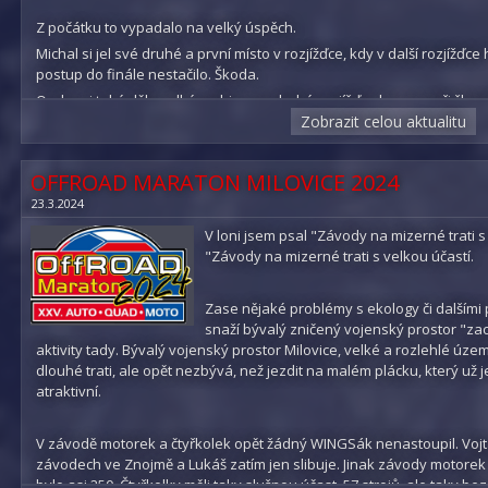
BROUK - 2. místo
Z počátku to vypadalo na velký úspěch.
MATYÁŠ K. - QUAD mladší junioři - nestartoval
Michal si jel své druhé a první místo v rozjížďce, kdy v další rozjížďce
postup do finále nestačilo. Škoda.
Fotogalerie Jihlava 2024
TOMÁŠ - QUAD děti - 5. místo
Ondra si také děla velké ambice a v druhé rozjížďce ho soupeři škare
že šel dvakrát přes boudu .
Zobrazit celou aktualitu
VOJTA - MOTO Mistr E2 - startoval na jiných závodech
Lukáš to měl jen jako zábavu, střídal se za volantem s Erikem a myslím
DANIEL - MOTO E2 - startoval na jiných závodech
krásně užili.
OFFROAD MARATON MILOVICE 2024
LUKÁŠ Koč. - MOTO Mistr E2 - nestartoval
23.3.2024
Pavel
V loni jsem psal "Závody na mizerné trati s
"Závody na mizerné trati s velkou účastí.
Fotogalerie Janovice 2024
Fotogalerie Vrakfest Hrachovec 2024
Zase nějaké problémy s ekology či dalšími
snaží bývalý zničený vojenský prostor "za
aktivity tady. Bývalý vojenský prostor Milovice, velké a rozlehlé úze
dlouhé trati, ale opět nezbývá, než jezdit na malém plácku, který už 
atraktivní.
V závodě motorek a čtyřkolek opět žádný WINGSák nenastoupil. Vojt
závodech ve Znojmě a Lukáš zatím jen slibuje. Jinak závody motorek m
bylo asi 250. Čtyřkolky měli taky slušnou účast, 57 strojů, ale taky be