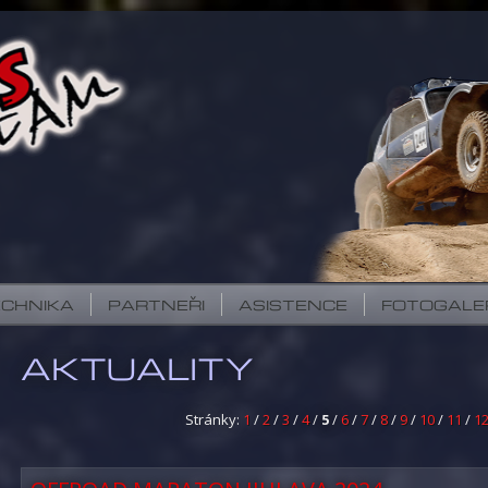
ECHNIKA
PARTNEŘI
ASISTENCE
FOTOGALE
AKTUALITY
Stránky:
1
/
2
/
3
/
4
/
5
/
6
/
7
/
8
/
9
/
10
/
11
/
1