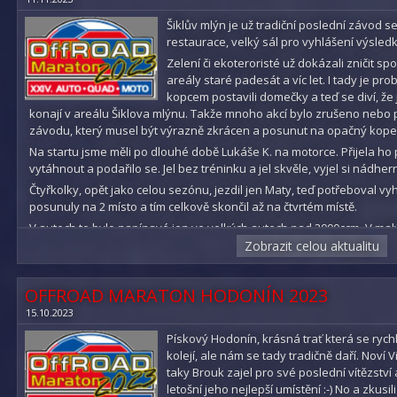
MARTIN - QUAD mistr SP - nestaroval
BROUK - 2. místo
Šiklův mlýn je už tradiční poslední závod 
SHARON - QUAD pohár SP - nestartovala
restaurace, velký sál pro vyhlášení výsled
MATYÁŠ - QUAD mladší junioři - 4. místo
MATYÁŠ K. - QUAD mladší junioři - nestartoval
Zelení či ekoteroristé už dokázali zničit s
TOMÁŠ - QUAD děti - 3. místo
areály staré padesát a víc let. I tady je prob
MOTO - VÝSLEDKY 2023:
kopcem postavili domečky a teď se diví, že j
konají v areálu Šiklova mlýnu. Takže mnoho akcí bylo zrušeno nebo p
VOJTA S. - Mistr ČR Crosscountry Cams, ČR ENDURO, Mistr PL ipone EN
VOJTA - MOTO Mistr E2 - startoval na jiných závodech
závodu, který musel být výrazně zkrácen a posunut na opačný kope
DAN K. - 2. místo pohár ČR ENDURO
DANIEL - MOTO E2 - startoval na jiných závodech
Na startu jsme měli po dlouhé době Lukáše K. na motorce. Přijela ho 
LUKÁŠ Koč. - MOTO Mistr E2 - nestartoval
vytáhnout a podařilo se. Jel bez tréninku a jel skvěle, vyjel si nádher
Pavel
Čtyřkolky, opět jako celou sezónu, jezdil jen Maty, teď potřeboval vy
posunuly na 2 místo a tím celkově skončil až na čtvrtém místě.
Fotogalerie Milovice 2024
V autech to bylo napínavé jen ve velkých autech nad 2000ccm. V malý
protože naše Vitarka vyhrála všech sedm předcházejících závodů. Na 
Zobrazit celou aktualitu
dřívějšího mistra Indrucha a ten chtěl porazit Vitarku a ukázat, že on j
Kanec udělal Vitarce novou zadní nápravu a tak nehrozil problém s p
OFFROAD MARATON HODONÍN 2023
za volantem jeli úžasně a nedali mu šanci a vyhráli i 8 z 8 závodů.
15.10.2023
Brouček potřeboval vyhrát nebo jen porazit KB, aby to bylo celkové 3. 
držel 1. místo. Po pár kolech mu ale praskla přední poloosa a jel jen 
Pískový Hodonín, krásná trať která se rych
tak zapadl a musel počkat, až ho vytlačíme. I pak pokračoval jen na z
kolejí, ale nám se tady tradičně daří. Noví V
další nečekaná závada ho zastavila. Povolila se matice na unašeči n
taky Brouk zajel pro své poslední vítězství 
místo a tím celkově jen 4. místo.
letošní jeho nejlepší umístění :-) No a zkusi