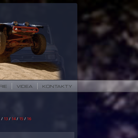
RIE
VIDEA
KONTAKTY
2
/
13
/
14
/
15
/
16