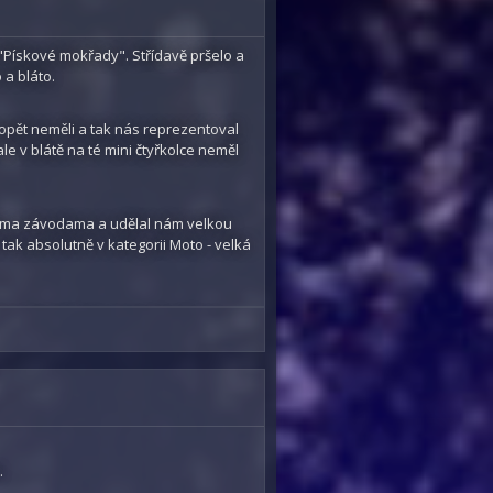
"Pískové mokřady". Střídavě pršelo a
 a bláto.
pět neměli a tak nás reprezentoval
ale v blátě na té mini čtyřkolce neměl
nýma závodama a udělal nám velkou
u, tak absolutně v kategorii Moto - velká
" na "zimní" kola, rozuměj z AT na
y, které používáme jen při velkém
tní gumy. Po staru se opět rozpršelo,
ny, asi 10x jsem nezatočil do zatáčky a
en keř. Takže soupeři mi během hodiny
což jsem zatrhnul a tak to zkusil druhý
moc nesvedl, takže sednul za volat
upeře dohánět. Osudný pro nás ale byl
.
y dostat, tak než jsme tam dokutáleli