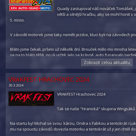
50kg rezervu, tak jsme ztratili půl hodiny a to nás posunulo až na 4 m
Quady zastupoval náš nováček Tomášek, jel
větší a silnější hračku, aby se mohl honit s
Vitarka - jako trénink na Rally Albania jel Miky a Kanec celých 5 hodin
5. místo.
zatáček Vitarce seděla a vypadalo to na další jasné vítězství. Po 3 h
se muselo pěšky na trať. Tentokrát ztráta 20 minut znamenala "jen"
V závodě motorek jsme taky neměli jezdce, kluci byli na závodech jin
týmu jela také skvěle a bez závad. Přerušili nám sérií vítězství, takže 
snad až příště.
Bláto jsme čekali, pršelo už několik dní. Brouček mělo mo mnoha le
se na to bláto těšili, no já určitě. Jelo se krásně, auto fungovalo per
Pavel
defekty. Tentokrát jsme měli čtyřkolku a tak výměny proběhly rychle, a
Zobrazit celou aktualitu
Soupeři měli větší problémy, tahaly je traktory, opravovali poloosy. Do 
Výsledky:
součtu o pár vteřin "jen" druzí.
VITARA - 2. místo
VRAKFEST HRACHOVEC 2024
BROUK - 4. místo
30.3.2024
Vitarka jela svou perfektní jízdu, taky měla drobné problémy, ale vět
krásná jízda, už 11. vítězství v řadě. Gratulace.
VRAKFEST Hrachovec 2024
MATYÁŠ K. - QUAD mladší junioři - nestartoval
TOMÁŠ - QUAD děti - 5. místo
Pavel
Tak se naše "Hranická" skupina Wingsáků 
VOJTA - MOTO Mistr E2 - 1. místo SUPER
Výsledky:
Na startu byl Michal se svou károu, Ondra s Fabkou a tentokrát i Lu
DANIEL - MOTO E2 - startoval na jiných závodech
VITARA - 1. místo
mu na spoustu závodů dovezla motorku a tentokrát už ji jen chtěl dor
LUKÁŠ Koč. - MOTO Mistr E2 - nestartoval