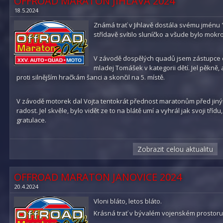
OFFROAD MARATON JIHLAVA 2024
18.5.2024
Známá trať v Jihlavě dostála svému jménu 
střídavě svítilo sluníčko a všude bylo mokro
V závodě dospělých quadů jsem zástupce o
mladej Tomášek v kategorii dětí. Jel pěkně, 
proti silnějším hračkám šanci a skončil na 5. místě.
V závodě motorek dal Vojta tentokrát přednost maratonům před ji
radost. Jel skvěle, bylo vidět ze to na blátě umí a vyhrál jak svoji tříd
gratulace.
Brouček - před startem jsem se rozhodovali, jestli přezout z "letních
Zobrazit celou aktualitu
kterých jezdíme za sucha nebo při mírném dešti a nebo za maxicross
bahně. Přehlasovali mě, že prý to bude brzy vysychat a tudíž stačí le
tak mi těch 2,5 tuny bruslilo ze strany na stranu, 3x jsem dostal hodi
OFFROAD MARATON JANOVICE 2024
musel jsem couvat, 2x skončil mimo trať, shodil 2 břízy a zametl jed
20.4.2024
ujeli asi o 2 kola. Po mě měl startovat Dalibor, nováček za volantem, 
nováček Jaromír, který už 2 závody jel, ale i on na hladkých gumách 
Vloni bláto, letos bláto.
zkušený Luky a i díky tomu, že trať skutečně oschla, byl schopen so
Krásná trať v bývalém vojenském prostoru
defekt na opačné straně trati a protože se tam nedalo nijak než pěšk