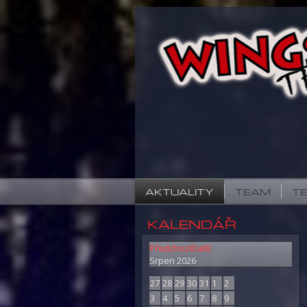
AKTUALITY
TEAM
T
KALENDÁŘ
Předchozí
Další
Srpen
2026
27
28
29
30
31
1
2
3
4
5
6
7
8
9