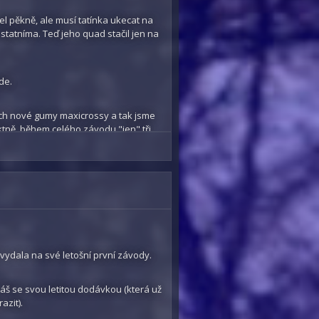
ísto.
 pěkně, ale musí tatínka ukecat na
 ostatníma. Teď jeho quad stačil jen na
 v kuse. Jeli výborně, trať plná úzkých
odinách ale praskla vodní hadice a opět
 druhé místo, protože posádka Peggy
de.
"pouze" 11 vítězství v řadě, to další
tech nové gumy maxicrossy a tak jsme
fektně, během celého závodu "jen" tři
le i tak nás to stálo asi půl hodiny.
cíle jsme dojeli jako jediní, ale v
ší problémy měli soupeři. byla to
vydala na své letošní první závody.
káš se svou letitou dodávkou (která už
azit).