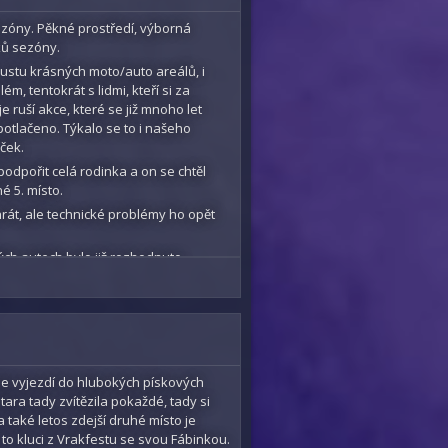
sezóny. Pěkné prostředí, výborná
ků sezóny.
poustu krásných moto/auto areálů, i
lém, tentokrát s lidmi, kteří si za
e ruší akce, které se již mnoho let
otlačeno. Týkalo se to i našeho
DURO series, Mistr MXPG Karviná, ...
ček.
podpořit celá rodinka a on se chtěl
né 5. místo.
hrát, ale technické problémy ho opět
ch autech bylo již rozhodnuto,
startu se ale objevilo i auto
e ten Mistr, i když nejel celou sezónu.
oloosami. A byl to krásný souboj, kluci
místo. Startoval Luky a jel jak drak,
na zadek a když objížděl stojící auto
le vyjezdí do hlubokých pískových
adek a předjel další auta, ale zase
itara tady zvítězila pokaždé, tady si
a převodovce a byl konec. "Jen" 3.
a také letos zdejší druhé místo je
li to kluci z Vrakfestu se svou Fábinkou.