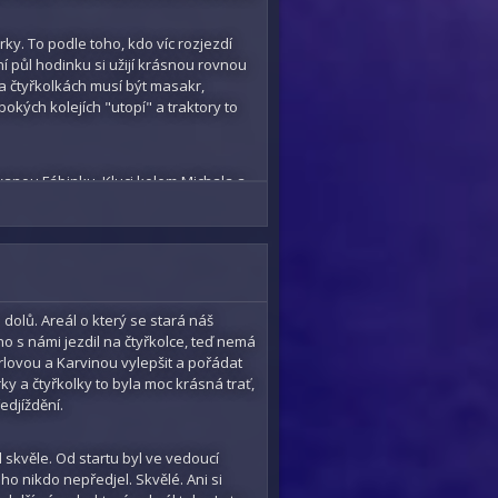
ky. To podle toho, kdo víc rozjezdí
í půl hodinku si užijí krásnou rovnou
 na čtyřkolkách musí být masakr,
ubokých kolejích "utopí" a traktory to
ovanou Fábinku. Kluci kolem Michala a
i ji na start. A jeli, sice občas zůstali
popostrčí je ven. Ale myslím že si to
adě. Sice ji chybí mezi soupeři Jindruch,
 sice měli, když jim praskla pružina na
dolů. Areál o který se stará náš
 a jelo se dál. Jeli tentokrát Kanec s
 s námi jezdil na čtyřkolce, teď nemá
Orlovou a Karvinou vylepšit a pořádat
y a čtyřkolky to byla moc krásná trať,
edjíždění.
e jel taky skvěle. Teda Luky, ten si
a pak Dalibor. Po pár kole odešel
, takže to úplná pohoda nebyla. Ale
l skvěle. Od startu byl ve vedoucí
em je úspěch.
 ho nikdo nepředjel. Skvělé. Ani si